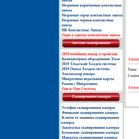
линзы
Незримые коричневые контактные
линзы
Незримые серые контактные линзы
Незримые черные контактные
линзы
ИК Контактные Линзы
Один к одному контактные линзы
система сканирования
2019 новейших покер устройства
Компьютерное оборудование Texas
Admin_
2019 Техасский Холдем системы
2019 Омаха Холдем системы
Name:
Анализатор покера
Content
Микрочипы игральные карты
Рамми с Микрочипы
Admin_
Одн-к-Одн-Система
Сканирование камеры
Телефон сканирования камеры
Фишками сканирования камеры
Ключи от машины сканирования
камеры
Зажигалка сканирования камеры
Бумажник сканирования камеры
Манжеты сканирования камеры