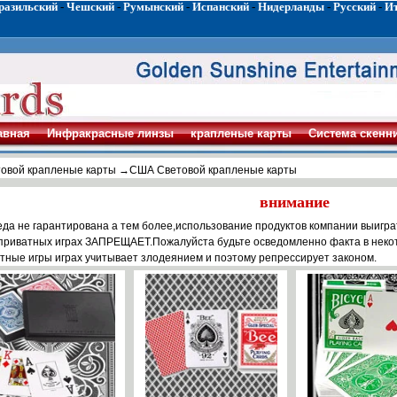
разильский
-
Чешский
-
Румынский
-
Испанский
-
Нидерланды
-
Русский
-
И
авная
Инфракрасные линзы
крапленые карты
Система скенн
овой крапленые карты
→США Световой крапленые карты
внимание
да не гарантирована а тем более,использование продуктов компании выиграт
приватных играх ЗАПРЕЩАЕТ.Пожалуйста будьте осведомленно факта в некот
тные игры играх учитывает злодеянием и поэтому репрессирует законом.