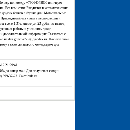
Денису по номеру +79064548805 или через
ция: Без комиссии: Ежедневные автоматические
та других банков в будние дни. Моментальные
Присоединяйтесь к нам в период акции и
ия всего 1.3%, минимум 23 рубля за вывод.
условия работы и увеличить доход.
 и дополнительной информации: Свяжитесь с
о на den.gonchar567@yandex.ru. Начните свой
этому важно связаться с менеджером для
-12 21:29:41
30% до конца май. Для получения скидки
399-37-23. Сайт: buls.ru