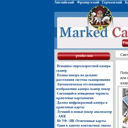
Английский
-
Французский
-
Германский
-
Б
Гл
Свет
produs nou
Вспышка сверхскоростной камера
сканер
Побе
Планы покера на дальние
или 
расстояния система сканирования
азар
Автоматическое отслеживание
изображения камера сканер покер
Светящийся невидимые чернила
крапленые картымагия
Далеко инфракрасный камера и
крапленые карты
Лучший и новые покер анализатор
- АКК
Не УФ / ИК Отмеченные карты
Один к одному контактные линзы