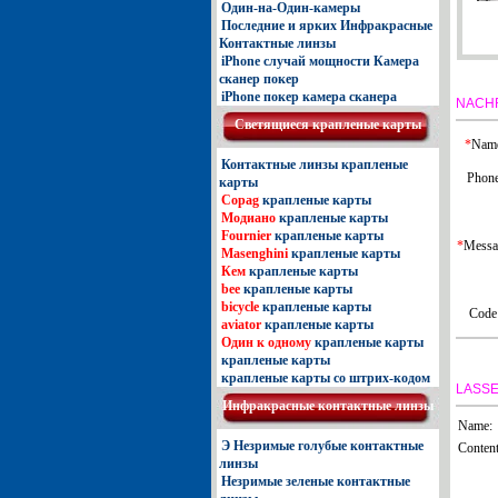
Один-на-Один-камеры
Последние и ярких Инфракрасные
Контактные линзы
iPhone случай мощности Камера
сканер покер
iPhone покер камера сканера
NACH
Светящиеcя крапленые карты
*
Nam
Контактные линзы крапленые
Phone
карты
Copag
крапленые карты
Модиано
крапленые карты
Fournier
крапленые карты
*
Messa
Masenghini
крапленые карты
Кем
крапленые карты
bee
крапленые карты
bicycle
крапленые карты
Code
aviator
крапленые карты
Один к одному
крапленые карты
крапленые карты
крапленые карты со штрих-кодом
LASSE
Инфракрасные контактные линзы
Name:
Э Незримые голубые контактные
Content
линзы
Незримые зеленые контактные