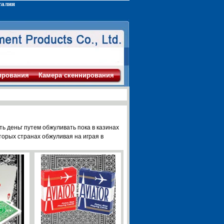
талия
ирования
Камера скеннирования
ь деньг путем обжуливать пока в казинах
орых странах обжуливая на играя в