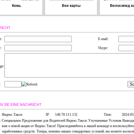
Кемь
Bee карты
Велосипед к
RICHT
e:
E-mail:
:
Skype:
ge:
:
N SIE EINE NACHRICHT
Яндекс.Такси
IP:
146.70.111.132
Time:
2024-05
:
Специальное Предложение для Водителей Яндекс.Такси: Улучшенные Условия Вывода
вам о новой акции от Яндекс.Такси! Присоединяйтесь к нашей команде и воспользуйт
заработанных средств. Теперь, помимо наших стандартных условий, вы можете воспол