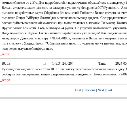
комиссией всего от 2.5%. Для подробностей и подключения обращайтесь к менеджеру 
Ватсап, а также можете написать на электронную почту den.gonchar567@yandex.ru. Ак
выплаты на дебетовые карты Сбербанка без комиссий. Гибкость: Вывод средств на сче
выплаты: Опция 'АйРулер Джамп' для мгновенного вывода средств. Спецпредложение: 
воспользуйтесь пониженной комиссией при моментальных выплатах: Тинькофф: Комисс
Другие банки: Комиссия 1.4%, минимум 24 рубля. Не упустите возможность улучшить 
Подключайтесь к Яндекс.Такси и начните зарабатывать уже сегодня! Для подключения
менеджером Денисом по номеру +79064548805, напишите в Ватсап или отправьте письм
путь к успеху с Яндекс.Такси! *Обратите внимание, что условия могут изменяться, по
получения актуальной информации.
reply:
BULS
IP:
149.34.245.204
Time:
2024-05
:
Руководство кадрового агентство BULS по поиску персонала согласовало вам скидку 
сообщите эту информацию вашему персональному менеджеру. Номер телефона:+7 (499) 
reply:
First
|
Previous
|
Next
|
Last