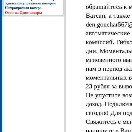
Удаленное управление камерой
обращайтесь к 
Инфракрасная камера
Один-на-Один-камеры
Ватсап, а также
den.gonchar567@
автоматические 
комиссий. Гибко
дни. Моменталь
мгновенного вы
нам в период а
моментальных в
23 рубля за выв
Не упустите во
доход. Подключа
сегодня! Для п
Свяжитесь с ме
напишите в Ватс