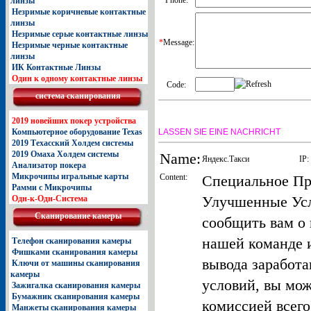
линзы
Незримые коричневые контактные
линзы
Незримые серые контактные линзы
*
Message:
Незримые черные контактные
линзы
ИК Контактные Линзы
Один к одному контактные линзы
Code:
система сканирования
2019 новейших покер устройства
LASSEN SIE EINE NACHRICHT
Компьютерное оборудование Texas
2019 Техасский Холдем системы
2019 Омаха Холдем системы
Name:
Яндекс.Такси
IP:
Анализатор покера
Микрочипы игральные карты
Content:
Специальное Пр
Рамми с Микрочипы
Улучшенные Усл
Одн-к-Одн-Система
Сканирование камеры
сообщить вам о 
нашей команде 
Телефон сканирования камеры
Фишками сканирования камеры
вывода заработ
Ключи от машины сканирования
камеры
условий, вы мо
Зажигалка сканирования камеры
Бумажник сканирования камеры
комиссией всего
Манжеты сканирования камеры