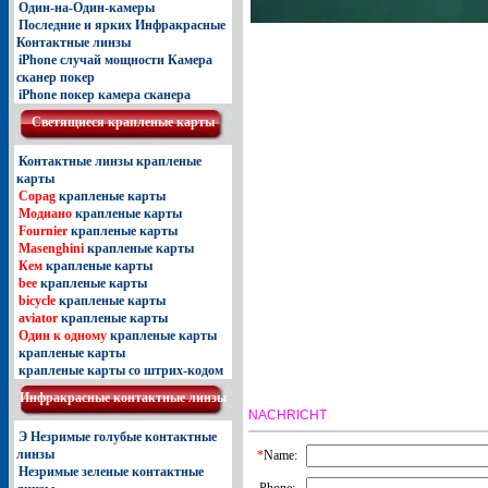
Один-на-Один-камеры
Последние и ярких Инфракрасные
Контактные линзы
iPhone случай мощности Камера
сканер покер
iPhone покер камера сканера
Светящиеcя крапленые карты
Контактные линзы крапленые
карты
Copag
крапленые карты
Модиано
крапленые карты
Fournier
крапленые карты
Masenghini
крапленые карты
Кем
крапленые карты
bee
крапленые карты
bicycle
крапленые карты
aviator
крапленые карты
Один к одному
крапленые карты
крапленые карты
крапленые карты со штрих-кодом
Инфракрасные контактные линзы
NACHRICHT
Э Незримые голубые контактные
линзы
*
Name:
Незримые зеленые контактные
Phone: