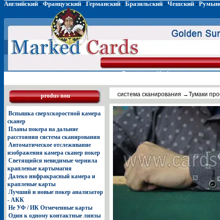
Английский
-
Французский
-
Германский
-
Бразильский
-
Чешский
-
Румын
Главная
Инфракрасные лин
система сканирования
→Тумаки про
produs nou
Вспышка сверхскоростной камера
сканер
Планы покера на дальние
расстояния система сканирования
Автоматическое отслеживание
изображения камера сканер покер
Светящийся невидимые чернила
крапленые картымагия
Далеко инфракрасный камера и
крапленые карты
Лучший и новые покер анализатор
- АКК
Не УФ / ИК Отмеченные карты
Один к одному контактные линзы