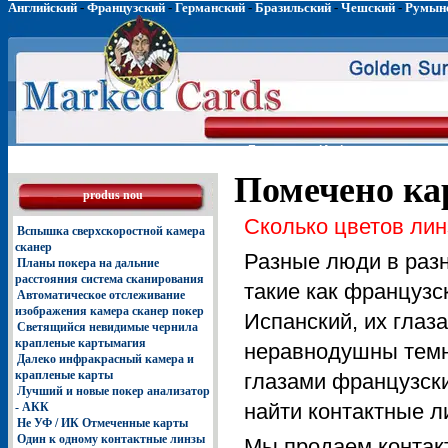
Английский
-
Французский
-
Германский
-
Бразильский
-
Чешский
-
Румын
Главная
Инфракрасные лин
Помечено к
produs nou
Сколько цветов ли
Вспышка сверхскоростной камера
сканер
Разные люди в разн
Планы покера на дальние
расстояния система сканирования
такие как французск
Автоматическое отслеживание
изображения камера сканер покер
Испанский, их глаз
Светящийся невидимые чернила
крапленые картымагия
неравнодушны темн
Далеко инфракрасный камера и
крапленые карты
глазами французски
Лучший и новые покер анализатор
найти контактные ли
- АКК
Не УФ / ИК Отмеченные карты
Один к одному контактные линзы
Мы продаем контак