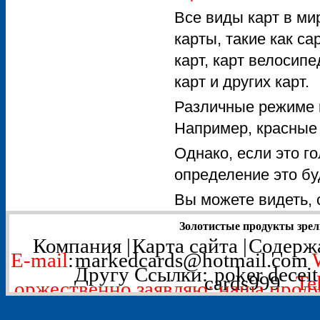
Все виды карт в ми
карты, такие как ca
карт, карт велосипе
карт и других карт.
Различные режиме ка
Например, красные 
Однако, если это го
определение это бу
Вы можете видеть,
Золотистые продукты зрел
Компания
|
Карта сайта
|
Содерж
E-mail
:
markedcards@hotmail.com
Другу Ссылки:
poker deceit
cards999
Tel
оржественно заявляю: наша проду
используется для развл