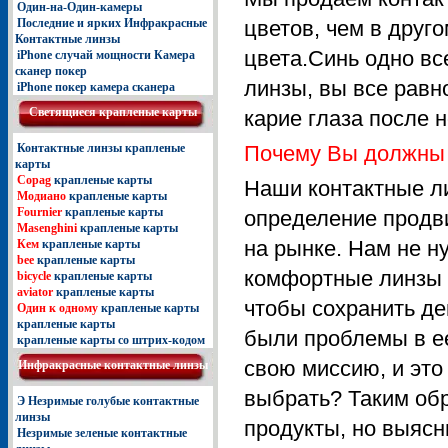
Один-на-Один-камеры
Последние и ярких Инфракрасные
цветов, чем в друго
Контактные линзы
цвета.Синь одно вс
iPhone случай мощности Камера
сканер покер
линзы, вы все равн
iPhone покер камера сканера
Светящиеcя крапленые карты
карие глаза после н
Контактные линзы крапленые
Почему Вы должны 
карты
Copag
крапленые карты
Наши контактные л
Модиано
крапленые карты
Fournier
крапленые карты
определение продв
Masenghini
крапленые карты
на рынке. Нам не н
Кем
крапленые карты
bee
крапленые карты
комфортные линзы д
bicycle
крапленые карты
aviator
крапленые карты
чтобы сохранить ден
Один к одному
крапленые карты
крапленые карты
были проблемы в ее
крапленые карты со штрих-кодом
свою миссию, и это
Инфракрасные контактные линзы
выбрать? Таким об
Э Незримые голубые контактные
линзы
продукты, но выяс
Незримые зеленые контактные