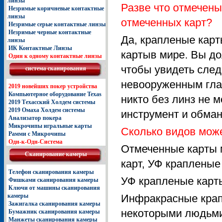
линзы
Разве что отмечены
Незримые коричневые контактные
линзы
отмеченных карт?
Незримые серые контактные линзы
Незримые черные контактные
Да, крапленые кар
линзы
ИК Контактные Линзы
картыв мире. Вы д
Один к одному контактные линзы
чтобы увидеть след
система сканирования
невооруженным глаз
2019 новейших покер устройства
Компьютерное оборудование Texas
никто без линз не 
2019 Техасский Холдем системы
2019 Омаха Холдем системы
инструмент и обман
Анализатор покера
Микрочипы игральные карты
Сколько видов мож
Рамми с Микрочипы
Одн-к-Одн-Система
Отмеченные карты 
Сканирование камеры
карт, УФ крапленые
Телефон сканирования камеры
УФ крапленые карты
Фишками сканирования камеры
Ключи от машины сканирования
камеры
Инфракрасные крап
Зажигалка сканирования камеры
некоторыми людьми,
Бумажник сканирования камеры
Манжеты сканирования камеры