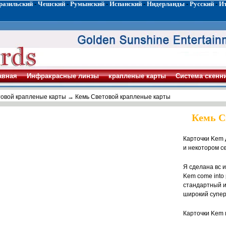
разильский
-
Чешский
-
Румынский
-
Испанский
-
Нидерланды
-
Русский
-
И
авная
Инфракрасные линзы
крапленые карты
Система скенн
овой крапленые карты
→ Кемь Световой крапленые карты
Кемь С
Карточки Kem 
и некотором с
Я сделана вс 
Kem come into 
стандартный и
широкий супер
Карточки Kem 