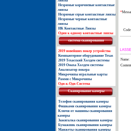
линзы
Незримые коричневые контактные
линзы
*
Messa
Незримые серые контактные линзы
Незримые черные контактные
линзы
ИК Контактные Линзы
Code
Один к одному контактные линзы
система сканирования
LASSE
2019 новейших покер устройства
Компьютерное оборудование Texas
Name:
2019 Техасский Холдем системы
2019 Омаха Холдем системы
Content
Анализатор покера
Микрочипы игральные карты
Рамми с Микрочипы
Одн-к-Одн-Система
Сканирование камеры
Телефон сканирования камеры
Фишками сканирования камеры
Ключи от машины сканирования
камеры
Зажигалка сканирования камеры
Бумажник сканирования камеры
Манжеты сканирования камеры