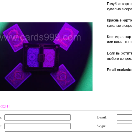
Голубые карто
купелью в сере
Красные карто
купелью в сер
Kem играя кар
или нами. 100
Если вы хотит
любого вопрос
Email:markedc
RICHT
e:
E-mail:
:
Skype: