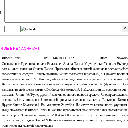
ge:
:
N SIE EINE NACHRICHT
Яндекс.Такси
IP:
146.70.111.132
Time:
2024-05
:
Специальное Предложение для Водителей Яндекс.Такси: Улучшенные Условия Вывода
вам о новой акции от Яндекс.Такси! Присоединяйтесь к нашей команде и воспользуйт
заработанных средств. Теперь, помимо наших стандартных условий, вы можете воспол
комиссией всего от 2.5%. Для подробностей и подключения обращайтесь к менеджеру 
Ватсап, а также можете написать на электронную почту den.gonchar567@yandex.ru. Ак
выплаты на дебетовые карты Сбербанка без комиссий. Гибкость: Вывод средств на сче
выплаты: Опция 'АйРулер Джамп' для мгновенного вывода средств. Спецпредложение: 
воспользуйтесь пониженной комиссией при моментальных выплатах: Тинькофф: Комисс
Другие банки: Комиссия 1.4%, минимум 24 рубля. Не упустите возможность улучшить 
Подключайтесь к Яндекс.Такси и начните зарабатывать уже сегодня! Для подключения
менеджером Денисом по номеру +79064548805, напишите в Ватсап или отправьте письм
путь к успеху с Яндекс.Такси! *Обратите внимание, что условия могут изменяться, по
получения актуальной информации.