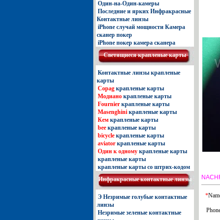
Один-на-Один-камеры
Последние и ярких Инфракрасные
Контактные линзы
iPhone случай мощности Камера
сканер покер
iPhone покер камера сканера
Светящиеcя крапленые карты
Контактные линзы крапленые
карты
Copag
крапленые карты
Модиано
крапленые карты
Fournier
крапленые карты
Masenghini
крапленые карты
Кем
крапленые карты
bee
крапленые карты
bicycle
крапленые карты
aviator
крапленые карты
Один к одному
крапленые карты
крапленые карты
крапленые карты со штрих-кодом
NACH
Инфракрасные контактные линзы
*
Nam
Э Незримые голубые контактные
линзы
Phone
Незримые зеленые контактные