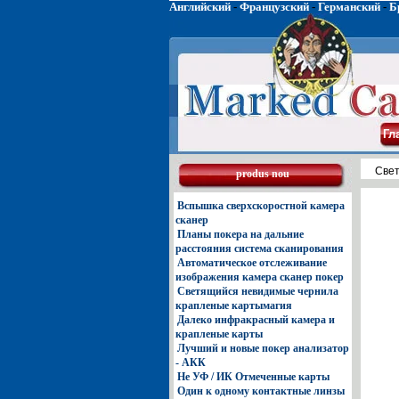
Английский
-
Французский
-
Германский
-
Б
Гл
Свет
produs nou
Вспышка сверхскоростной камера
сканер
Планы покера на дальние
расстояния система сканирования
Автоматическое отслеживание
изображения камера сканер покер
Светящийся невидимые чернила
крапленые картымагия
Далеко инфракрасный камера и
крапленые карты
Лучший и новые покер анализатор
- АКК
Не УФ / ИК Отмеченные карты
Один к одному контактные линзы