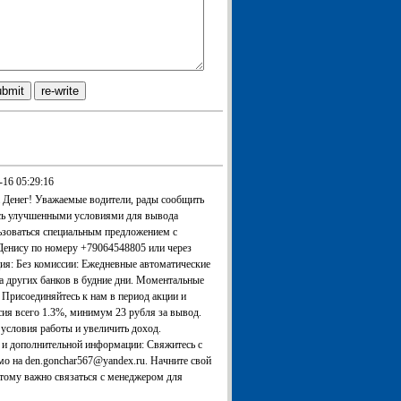
-16 05:29:16
 Денег! Уважаемые водители, рады сообщить
есь улучшенными условиями для вывода
ьзоваться специальным предложением с
Денису по номеру +79064548805 или через
ция: Без комиссии: Ежедневные автоматические
та других банков в будние дни. Моментальные
Присоединяйтесь к нам в период акции и
ия всего 1.3%, минимум 23 рубля за вывод.
условия работы и увеличить доход.
 и дополнительной информации: Свяжитесь с
о на den.gonchar567@yandex.ru. Начните свой
этому важно связаться с менеджером для