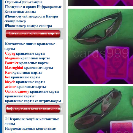
Один-на-Один-камеры
Последние и ярких Инфракрасные
Контактные линзы
iPhone случай мощности Камера
сканер покер
iPhone покер камера сканера
Светящиеcя крапленые карты
Контактные линзы крапленые
карты
Copag
крапленые карты
Модиано
крапленые карты
Fournier
крапленые карты
Masenghini
крапленые карты
Кем
крапленые карты
bee
крапленые карты
bicycle
крапленые карты
aviator
крапленые карты
Один к одному
крапленые карты
крапленые карты
крапленые карты со штрих-кодом
Инфракрасные контактные линзы
Э Незримые голубые контактные
линзы
Незримые зеленые контактные