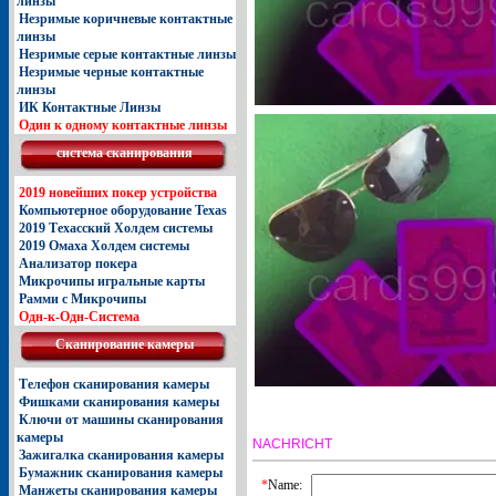
линзы
Незримые коричневые контактные
линзы
Незримые серые контактные линзы
Незримые черные контактные
линзы
ИК Контактные Линзы
Один к одному контактные линзы
система сканирования
2019 новейших покер устройства
Компьютерное оборудование Texas
2019 Техасский Холдем системы
2019 Омаха Холдем системы
Анализатор покера
Микрочипы игральные карты
Рамми с Микрочипы
Одн-к-Одн-Система
Сканирование камеры
Телефон сканирования камеры
Фишками сканирования камеры
Ключи от машины сканирования
камеры
NACHRICHT
Зажигалка сканирования камеры
Бумажник сканирования камеры
*
Name:
Манжеты сканирования камеры