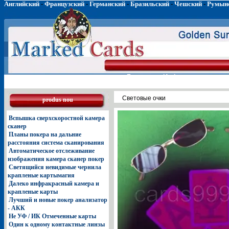
Английский
-
Французский
-
Германский
-
Бразильский
-
Чешский
-
Румын
Главная
Инфракрасные лин
Световые очки
produs nou
Вспышка сверхскоростной камера
сканер
Планы покера на дальние
расстояния система сканирования
Автоматическое отслеживание
изображения камера сканер покер
Светящийся невидимые чернила
крапленые картымагия
Далеко инфракрасный камера и
крапленые карты
Лучший и новые покер анализатор
- АКК
Не УФ / ИК Отмеченные карты
Один к одному контактные линзы