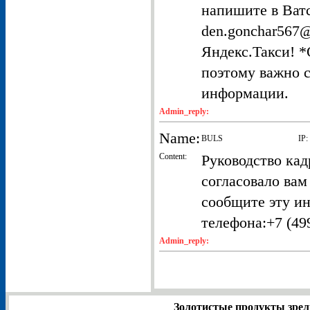
напишите в Ватс
den.gonchar567@
Яндекс.Такси! *
поэтому важно с
информации.
Admin_reply:
Name:
BULS
IP:
Content:
Руководство кад
согласовало вам
сообщите эту и
телефона:+7 (499
Admin_reply:
Золотистые продукты зрел