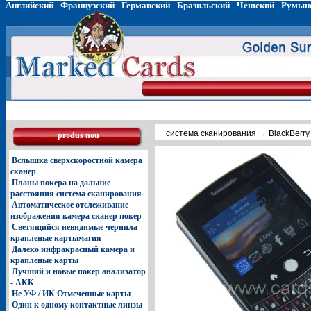
Английский
-
Французский
-
Германский
-
Бразильский
-
Чешский
-
Румын
Главная
Инфракрасные лин
система сканирования
→ BlackBerry
produs nou
Вспышка сверхскоростной камера
сканер
Планы покера на дальние
расстояния система сканирования
Автоматическое отслеживание
изображения камера сканер покер
Светящийся невидимые чернила
крапленые картымагия
Далеко инфракрасный камера и
крапленые карты
Лучший и новые покер анализатор
- АКК
Не УФ / ИК Отмеченные карты
Один к одному контактные линзы