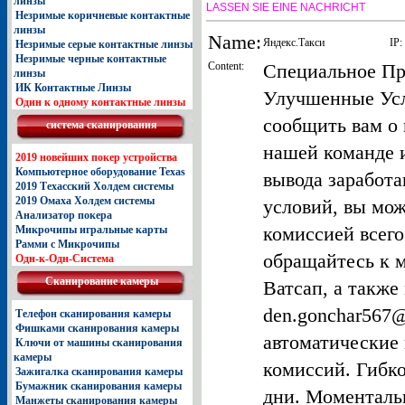
линзы
LASSEN SIE EINE NACHRICHT
Незримые коричневые контактные
линзы
Name:
Яндекс.Такси
IP:
Незримые серые контактные линзы
Незримые черные контактные
Content:
Специальное Пр
линзы
ИК Контактные Линзы
Улучшенные Усл
Один к одному контактные линзы
сообщить вам о 
система сканирования
нашей команде 
2019 новейших покер устройства
Компьютерное оборудование Texas
вывода заработ
2019 Техасский Холдем системы
2019 Омаха Холдем системы
условий, вы мо
Анализатор покера
комиссией всего
Микрочипы игральные карты
Рамми с Микрочипы
обращайтесь к 
Одн-к-Одн-Система
Сканирование камеры
Ватсап, а также
den.gonchar567@
Телефон сканирования камеры
Фишками сканирования камеры
автоматические 
Ключи от машины сканирования
камеры
комиссий. Гибко
Зажигалка сканирования камеры
Бумажник сканирования камеры
дни. Моменталь
Манжеты сканирования камеры