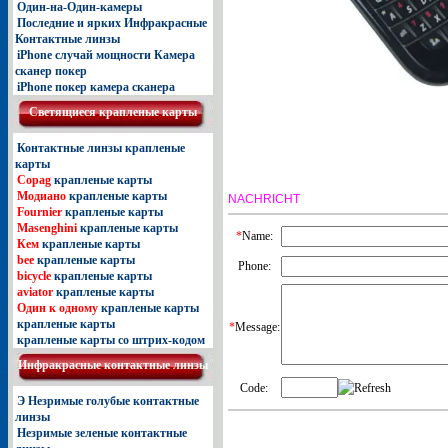
Один-на-Один-камеры
Последние и ярких Инфракрасные
Контактные линзы
iPhone случай мощности Камера
сканер покер
iPhone покер камера сканера
Светящиеcя крапленые карты
Контактные линзы крапленые
карты
Copag
крапленые карты
Модиано
крапленые карты
NACHRICHT
Fournier
крапленые карты
Masenghini
крапленые карты
*
Name:
Кем
крапленые карты
bee
крапленые карты
Phone:
bicycle
крапленые карты
aviator
крапленые карты
Один к одному
крапленые карты
крапленые карты
*
Message:
крапленые карты со штрих-кодом
Инфракрасные контактные линзы
Code:
Э Незримые голубые контактные
линзы
Незримые зеленые контактные