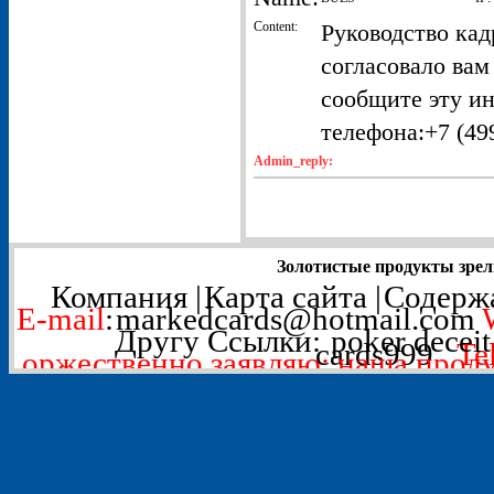
Content:
Руководство кад
согласовало вам
сообщите эту и
телефона:+7 (499
Admin_reply:
Золотистые продукты зрел
Компания
|
Карта сайта
|
Содерж
E-mail
:
markedcards@hotmail.com
Другу Ссылки:
poker deceit
cards999
Tel
оржественно заявляю: наша проду
используется для развл