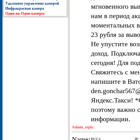
Удаленное управление камерой
мгновенного вы
Инфракрасная камера
Один-на-Один-камеры
нам в период а
моментальных в
23 рубля за выв
Не упустите во
доход. Подключа
сегодня! Для п
Свяжитесь с ме
напишите в Ватс
den.gonchar567@
Яндекс.Такси! *
поэтому важно с
информации.
Admin_reply:
Name:
BULS
IP: